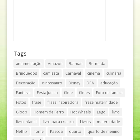
Tags
amamentação
Amazon
Batman
Bermuda
Brinquedos
camiseta
Carnaval
cinema
culinária
Decoração
dinossauro
Disney
DPA
educação
Fantasia
Festa Junina
filme
filmes
Foto de família
Fotos
frase
frase inspiradora
frase maternidade
Gloob
Homem de Ferro
Hot Wheels
Lego
livro
livro infantil
livro para criança
Livros
maternidade
Netflix
nome
Páscoa
quarto
quarto de menino