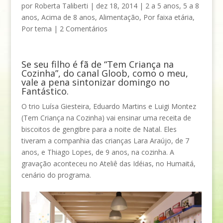
por
Roberta Taliberti
|
dez 18, 2014
|
2 a 5 anos
,
5 a 8
anos
,
Acima de 8 anos
,
Alimentação
,
Por faixa etária
,
Por tema
|
2 Comentários
Se seu filho é fã de “Tem Criança na
Cozinha”, do canal Gloob, como o meu,
vale a pena sintonizar domingo no
Fantástico.
O trio Luísa Giesteira, Eduardo Martins e Luigi Montez
(Tem Criança na Cozinha) vai ensinar uma receita de
biscoitos de gengibre para a noite de Natal. Eles
tiveram a companhia das crianças Lara Araújo, de 7
anos, e Thiago Lopes, de 9 anos, na cozinha. A
gravação aconteceu no Ateliê das Idéias, no Humaitá,
cenário do programa.