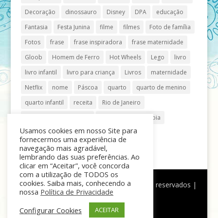
Decoração
dinossauro
Disney
DPA
educação
Fantasia
Festa Junina
filme
filmes
Foto de família
Fotos
frase
frase inspiradora
frase maternidade
Gloob
Homem de Ferro
Hot Wheels
Lego
livro
livro infantil
livro para criança
Livros
maternidade
Netflix
nome
Páscoa
quarto
quarto de menino
quarto infantil
receita
Rio de Janeiro
Shopping Anália Franco
Shopping Vila Olímpia
Usamos cookies em nosso Site para
São Paulo
teatro
tênis
fornecermos uma experiência de
navegação mais agradável,
lembrando das suas preferências. Ao
clicar em “Aceitar”, você concorda
com a utilização de TODOS os
cookies. Saiba mais, conhecendo a
®
Mãe de Menino
| © Todos os direitos reservados |
nossa
Política de Privacidade
Política de Privacidade
Configurar Cookies
ACEITAR