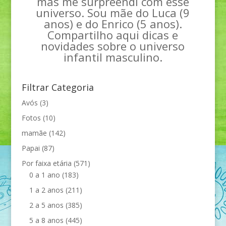
mas me surpreendi com esse
universo. Sou mãe do Luca (9
anos) e do Enrico (5 anos).
Compartilho aqui dicas e
novidades sobre o universo
infantil masculino.
Filtrar Categoria
Avós
(3)
Fotos
(10)
mamãe
(142)
Papai
(87)
Por faixa etária
(571)
0 a 1 ano
(183)
1 a 2 anos
(211)
2 a 5 anos
(385)
5 a 8 anos
(445)