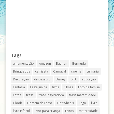
Tags
amamentação
Amazon
Batman
Bermuda
Brinquedos
camiseta
Carnaval
cinema
culinária
Decoração
dinossauro
Disney
DPA
educação
Fantasia
Festa Junina
filme
filmes
Foto de família
Fotos
frase
frase inspiradora
frase maternidade
Gloob
Homem de Ferro
Hot Wheels
Lego
livro
livro infantil
livro para criança
Livros
maternidade