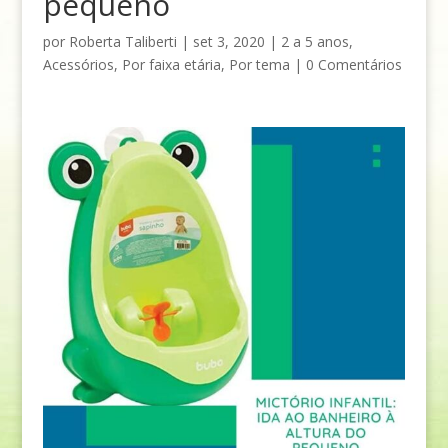
pequeno
por
Roberta Taliberti
|
set 3, 2020
|
2 a 5 anos
,
Acessórios
,
Por faixa etária
,
Por tema
|
0 Comentários