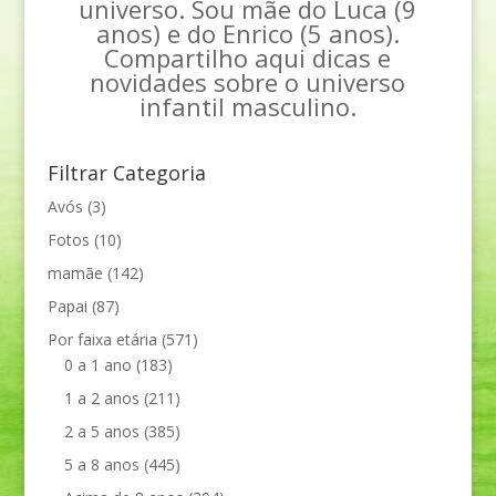
universo. Sou mãe do Luca (9
anos) e do Enrico (5 anos).
Compartilho aqui dicas e
novidades sobre o universo
infantil masculino.
Filtrar Categoria
Avós
(3)
Fotos
(10)
mamãe
(142)
Papai
(87)
Por faixa etária
(571)
0 a 1 ano
(183)
1 a 2 anos
(211)
2 a 5 anos
(385)
5 a 8 anos
(445)