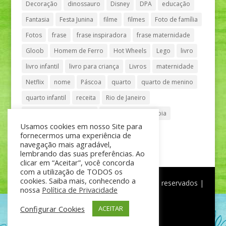
Decoração
dinossauro
Disney
DPA
educação
Fantasia
Festa Junina
filme
filmes
Foto de família
Fotos
frase
frase inspiradora
frase maternidade
Gloob
Homem de Ferro
Hot Wheels
Lego
livro
livro infantil
livro para criança
Livros
maternidade
Netflix
nome
Páscoa
quarto
quarto de menino
quarto infantil
receita
Rio de Janeiro
Shopping Anália Franco
Shopping Vila Olímpia
Usamos cookies em nosso Site para
São Paulo
teatro
tênis
fornecermos uma experiência de
navegação mais agradável,
lembrando das suas preferências. Ao
clicar em “Aceitar”, você concorda
com a utilização de TODOS os
cookies. Saiba mais, conhecendo a
®
Mãe de Menino
| © Todos os direitos reservados |
nossa
Política de Privacidade
Política de Privacidade
Configurar Cookies
ACEITAR