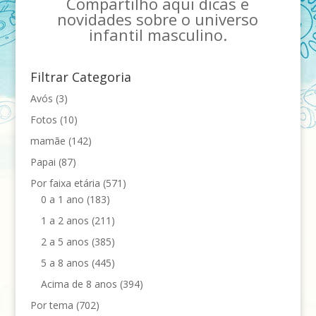
Compartilho aqui dicas e
novidades sobre o universo
infantil masculino.
Filtrar Categoria
Avós
(3)
Fotos
(10)
mamãe
(142)
Papai
(87)
Por faixa etária
(571)
0 a 1 ano
(183)
1 a 2 anos
(211)
2 a 5 anos
(385)
5 a 8 anos
(445)
Acima de 8 anos
(394)
Por tema
(702)