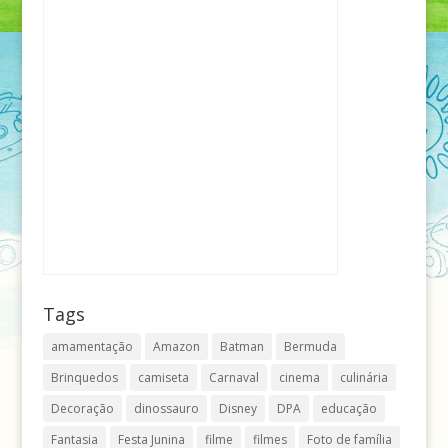
Tags
amamentação
Amazon
Batman
Bermuda
Brinquedos
camiseta
Carnaval
cinema
culinária
Decoração
dinossauro
Disney
DPA
educação
Fantasia
Festa Junina
filme
filmes
Foto de família