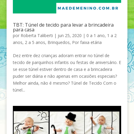
TBT: Túnel de tecido para levar a brincadeira
para casa
por
Roberta Taliberti
|
jun 25, 2020
|
0 a 1 ano
,
1 a 2
anos
,
2 a 5 anos
,
Brinquedos
,
Por faixa etária
Dez entre dez crianças adoram entrar no túnel de
tecido de parquinhos infantis ou festas de aniversário. E
se esse túnel estiver dentro de casa e a brincadeira
puder ser diária e não apenas em ocasiões especiais?
Melhor ainda, não é mesmo? Túnel de Tecido Com o
túnel...