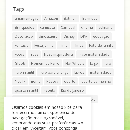
Tags
amamentação
Amazon
Batman
Bermuda
Brinquedos
camiseta
Carnaval
cinema
culinária
Decoração
dinossauro
Disney
DPA
educação
Fantasia
Festa Junina
filme
filmes
Foto de família
Fotos
frase
frase inspiradora
frase maternidade
Gloob
Homem de Ferro
Hot Wheels
Lego
livro
livro infantil
livro para criança
Livros
maternidade
Netflix
nome
Páscoa
quarto
quarto de menino
quarto infantil
receita
Rio de Janeiro
Shopping Anália Franco
Shopping Vila Olímpia
Usamos cookies em nosso Site para
São Paulo
teatro
tênis
fornecermos uma experiência de
navegação mais agradável,
lembrando das suas preferências. Ao
clicar em “Aceitar”, você concorda