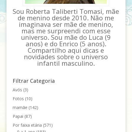
Sou Roberta Taliberti Tomasi, mãe
de menino desde 2010. Não me
imaginava ser mãe de menino,
mas me surpreendi com esse
universo. Sou mãe do Luca (9
anos) e do Enrico (5 anos).
Compartilho aqui dicas e
novidades sobre o universo
infantil masculino.
Filtrar Categoria
Avós
(3)
Fotos
(10)
mamãe
(142)
Papai
(87)
Por faixa etária
(571)
0 a 1 ano
(183)