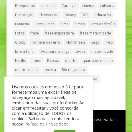
Brinquedos
camiseta
Carnaval
cinema
culinária
Decoração
dinossauro
Disney
DPA
educação
Fantasia
Festa Junina
filme
filmes
Foto de família
Fotos
frase
frase inspiradora
frase maternidade
Gloob
Homem de Ferro
Hot Wheels
Lego
livro
livro infantil
livro para criança
Livros
maternidade
Netflix
nome
Páscoa
quarto
quarto de menino
quarto infantil
receita
Rio de Janeiro
Shopping Anália Franco
Shopping Vila Olímpia
Usamos cookies em nosso Site para
São Paulo
teatro
tênis
fornecermos uma experiência de
navegação mais agradável,
lembrando das suas preferências. Ao
clicar em “Aceitar”, você concorda
com a utilização de TODOS os
cookies. Saiba mais, conhecendo a
®
Mãe de Menino
| © Todos os direitos reservados |
nossa
Política de Privacidade
Política de Privacidade