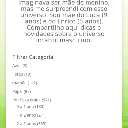
imaginava ser mãe de menino,
mas me surpreendi com esse
universo. Sou mãe do Luca (9
anos) e do Enrico (5 anos).
Compartilho aqui dicas e
novidades sobre o universo
infantil masculino.
Filtrar Categoria
Avós
(3)
Fotos
(10)
mamãe
(142)
Papai
(87)
Por faixa etária
(571)
0 a 1 ano
(183)
1 a 2 anos
(211)
2 a 5 anos
(385)