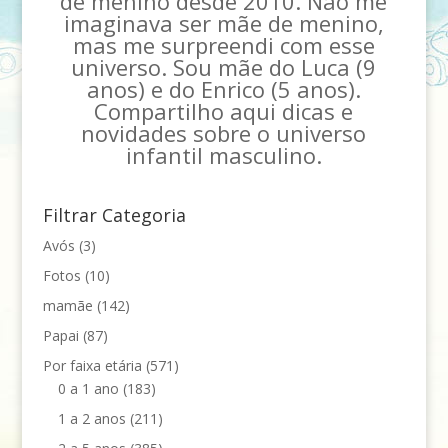
de menino desde 2010. Não me
imaginava ser mãe de menino,
mas me surpreendi com esse
universo. Sou mãe do Luca (9
anos) e do Enrico (5 anos).
Compartilho aqui dicas e
novidades sobre o universo
infantil masculino.
Filtrar Categoria
Avós
(3)
Fotos
(10)
mamãe
(142)
Papai
(87)
Por faixa etária
(571)
0 a 1 ano
(183)
1 a 2 anos
(211)