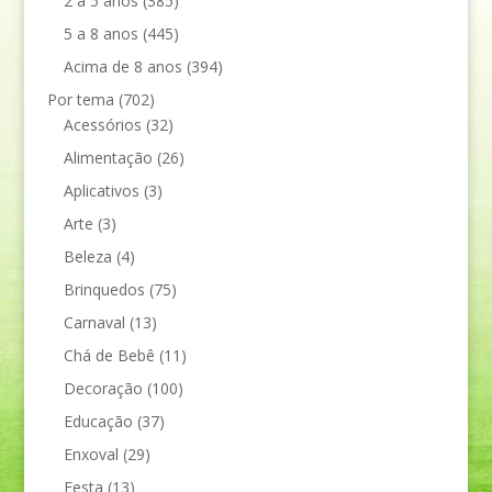
2 a 5 anos
(385)
5 a 8 anos
(445)
Acima de 8 anos
(394)
Por tema
(702)
Acessórios
(32)
Alimentação
(26)
Aplicativos
(3)
Arte
(3)
Beleza
(4)
Brinquedos
(75)
Carnaval
(13)
Chá de Bebê
(11)
Decoração
(100)
Educação
(37)
Enxoval
(29)
Festa
(13)