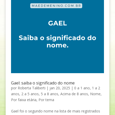
Gael: saiba o significado do nome
por
Roberta Taliberti
|
jan 20, 2025
|
0 a 1 ano
,
1 a 2
anos
,
2 a 5 anos
,
5 a 8 anos
,
Acima de 8 anos
,
Nome
,
Por faixa etária
,
Por tema
Gael foi o segundo nome na lista de mais registrados