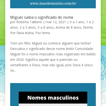
Miguel: saiba o significado do nome
por
Roberta Taliberti
|
mar 12, 2021
|
0 a 1 ano
,
1 a 2
anos
,
2 a 5 anos
,
5 a 8 anos
,
Acima de 8 anos
,
Nome
,
Por faixa etária
,
Por tema
Tem um filho Miguel ou conhece alguém que tenha?
Descubra o significado desse nome lindo! Curiosidade:
Miguel foi o nome masculino mais registrado em bebês
em 2020. Significa aquele que é parecido ou
semelhante a Deus, mas não igual, pois Deus é único.
Se...