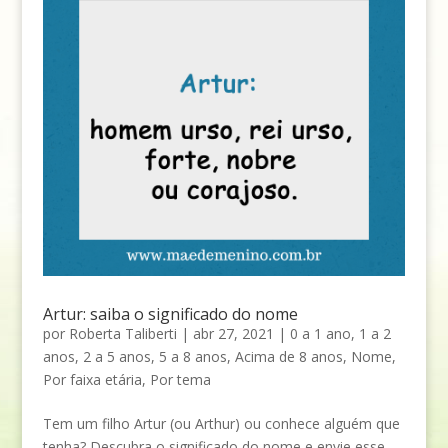
Artur: saiba o significado do nome
por
Roberta Taliberti
|
abr 27, 2021
|
0 a 1 ano
,
1 a 2
anos
,
2 a 5 anos
,
5 a 8 anos
,
Acima de 8 anos
,
Nome
,
Por faixa etária
,
Por tema
Tem um filho Artur (ou Arthur) ou conhece alguém que
tenha? Descubra o significado do nome e envie esse