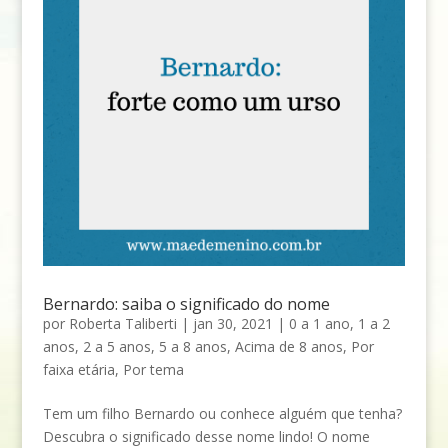
Bernardo: saiba o significado do nome
por
Roberta Taliberti
|
jan 30, 2021
|
0 a 1 ano
,
1 a 2
anos
,
2 a 5 anos
,
5 a 8 anos
,
Acima de 8 anos
,
Por
faixa etária
,
Por tema
Tem um filho Bernardo ou conhece alguém que tenha?
Descubra o significado desse nome lindo! O nome