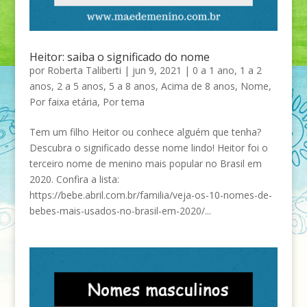
Heitor: saiba o significado do nome
por
Roberta Taliberti
|
jun 9, 2021
|
0 a 1 ano
,
1 a 2
anos
,
2 a 5 anos
,
5 a 8 anos
,
Acima de 8 anos
,
Nome
,
Por faixa etária
,
Por tema
Tem um filho Heitor ou conhece alguém que tenha?
Descubra o significado desse nome lindo! Heitor foi o
terceiro nome de menino mais popular no Brasil em
2020. Confira a lista:
https://bebe.abril.com.br/familia/veja-os-10-nomes-de-
bebes-mais-usados-no-brasil-em-2020/...