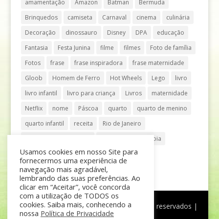
amamentação
Amazon
Batman
Bermuda
Brinquedos
camiseta
Carnaval
cinema
culinária
Decoração
dinossauro
Disney
DPA
educação
Fantasia
Festa Junina
filme
filmes
Foto de família
Fotos
frase
frase inspiradora
frase maternidade
Gloob
Homem de Ferro
Hot Wheels
Lego
livro
livro infantil
livro para criança
Livros
maternidade
Netflix
nome
Páscoa
quarto
quarto de menino
quarto infantil
receita
Rio de Janeiro
Shopping Anália Franco
Shopping Vila Olímpia
Usamos cookies em nosso Site para
São Paulo
teatro
tênis
fornecermos uma experiência de
navegação mais agradável,
lembrando das suas preferências. Ao
clicar em “Aceitar”, você concorda
com a utilização de TODOS os
cookies. Saiba mais, conhecendo a
®
Mãe de Menino
| © Todos os direitos reservados |
nossa
Política de Privacidade
Política de Privacidade