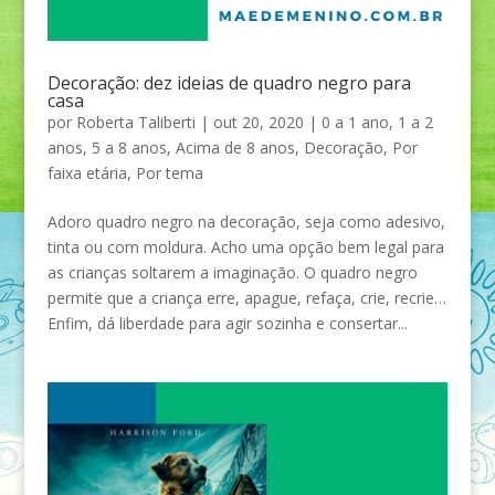
Decoração: dez ideias de quadro negro para
casa
por
Roberta Taliberti
|
out 20, 2020
|
0 a 1 ano
,
1 a 2
anos
,
5 a 8 anos
,
Acima de 8 anos
,
Decoração
,
Por
faixa etária
,
Por tema
Adoro quadro negro na decoração, seja como adesivo,
tinta ou com moldura. Acho uma opção bem legal para
as crianças soltarem a imaginação. O quadro negro
permite que a criança erre, apague, refaça, crie, recrie…
Enfim, dá liberdade para agir sozinha e consertar...