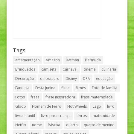
Tags
amamentação
Amazon
Batman
Bermuda
Brinquedos
camiseta
Carnaval
cinema
culinária
Decoração
dinossauro
Disney
DPA
educação
Fantasia
Festa Junina
filme
filmes
Foto de família
Fotos
frase
frase inspiradora
frase maternidade
Gloob
Homem de Ferro
Hot Wheels
Lego
livro
livro infantil
livro para criança
Livros
maternidade
Netflix
nome
Páscoa
quarto
quarto de menino