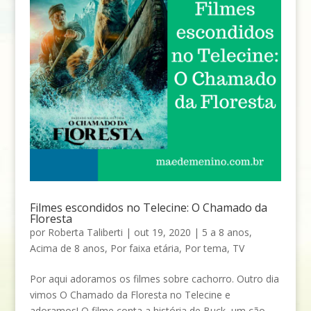
Filmes escondidos no Telecine: O Chamado da
Floresta
por
Roberta Taliberti
|
out 19, 2020
|
5 a 8 anos
,
Acima de 8 anos
,
Por faixa etária
,
Por tema
,
TV
Por aqui adoramos os filmes sobre cachorro. Outro dia
vimos O Chamado da Floresta no Telecine e
adoramos! O filme conta a história de Buck, um cão