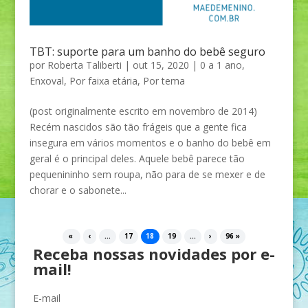
TBT: suporte para um banho do bebê seguro
por
Roberta Taliberti
|
out 15, 2020
|
0 a 1 ano
,
Enxoval
,
Por faixa etária
,
Por tema
(post originalmente escrito em novembro de 2014)
Recém nascidos são tão frágeis que a gente fica
insegura em vários momentos e o banho do bebê em
geral é o principal deles. Aquele bebê parece tão
pequenininho sem roupa, não para de se mexer e de
chorar e o sabonete...
«
‹
...
17
18
19
...
›
96 »
Receba nossas novidades por e-
mail!
E-mail