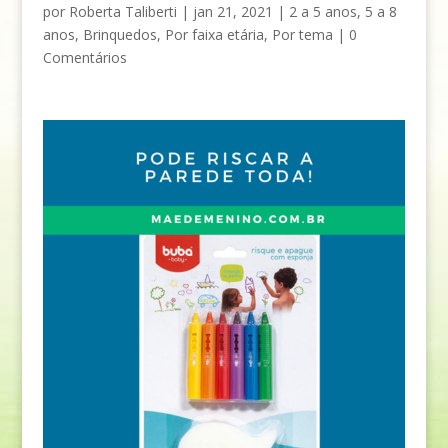
por
Roberta Taliberti
|
jan 21, 2021
|
2 a 5 anos
,
5 a 8
anos
,
Brinquedos
,
Por faixa etária
,
Por tema
|
0
Comentários