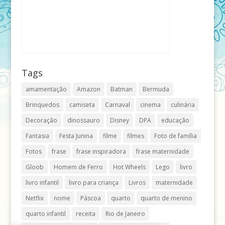
Tags
amamentação
Amazon
Batman
Bermuda
Brinquedos
camiseta
Carnaval
cinema
culinária
Decoração
dinossauro
Disney
DPA
educação
Fantasia
Festa Junina
filme
filmes
Foto de família
Fotos
frase
frase inspiradora
frase maternidade
Gloob
Homem de Ferro
Hot Wheels
Lego
livro
livro infantil
livro para criança
Livros
maternidade
Netflix
nome
Páscoa
quarto
quarto de menino
quarto infantil
receita
Rio de Janeiro