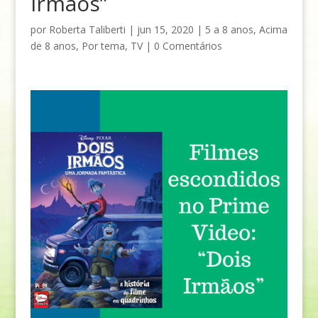
Irmãos”
por
Roberta Taliberti
|
jun 15, 2020
|
5 a 8 anos
,
Acima
de 8 anos
,
Por tema
,
TV
|
0 Comentários