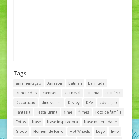
Tags
amamentação
Amazon
Batman
Bermuda
Brinquedos
camiseta
Carnaval
cinema
culinária
Decoração
dinossauro
Disney
DPA
educação
Fantasia
Festa Junina
filme
filmes
Foto de família
Fotos
frase
frase inspiradora
frase maternidade
Gloob
Homem de Ferro
Hot Wheels
Lego
livro