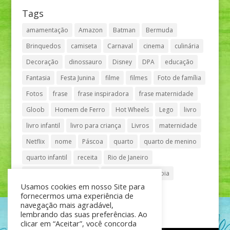
Tags
amamentação
Amazon
Batman
Bermuda
Brinquedos
camiseta
Carnaval
cinema
culinária
Decoração
dinossauro
Disney
DPA
educação
Fantasia
Festa Junina
filme
filmes
Foto de família
Fotos
frase
frase inspiradora
frase maternidade
Gloob
Homem de Ferro
Hot Wheels
Lego
livro
livro infantil
livro para criança
Livros
maternidade
Netflix
nome
Páscoa
quarto
quarto de menino
quarto infantil
receita
Rio de Janeiro
Shopping Anália Franco
Shopping Vila Olímpia
Usamos cookies em nosso Site para
São Paulo
teatro
tênis
fornecermos uma experiência de
navegação mais agradável,
lembrando das suas preferências. Ao
clicar em “Aceitar”, você concorda