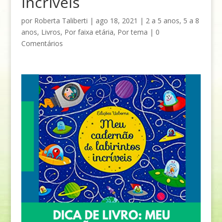
incríveis
por
Roberta Taliberti
|
ago 18, 2021
|
2 a 5 anos
,
5 a 8
anos
,
Livros
,
Por faixa etária
,
Por tema
|
0
Comentários