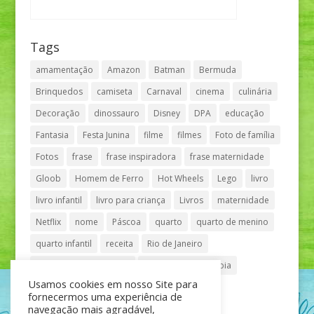
Tags
amamentação
Amazon
Batman
Bermuda
Brinquedos
camiseta
Carnaval
cinema
culinária
Decoração
dinossauro
Disney
DPA
educação
Fantasia
Festa Junina
filme
filmes
Foto de família
Fotos
frase
frase inspiradora
frase maternidade
Gloob
Homem de Ferro
Hot Wheels
Lego
livro
livro infantil
livro para criança
Livros
maternidade
Netflix
nome
Páscoa
quarto
quarto de menino
quarto infantil
receita
Rio de Janeiro
Shopping Anália Franco
Shopping Vila Olímpia
Usamos cookies em nosso Site para
São Paulo
teatro
tênis
fornecermos uma experiência de
navegação mais agradável,