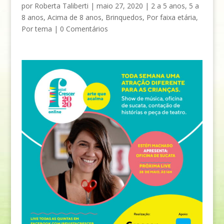
por
Roberta Taliberti
|
maio 27, 2020
|
2 a 5 anos
,
5 a
8 anos
,
Acima de 8 anos
,
Brinquedos
,
Por faixa etária
,
Por tema
|
0 Comentários